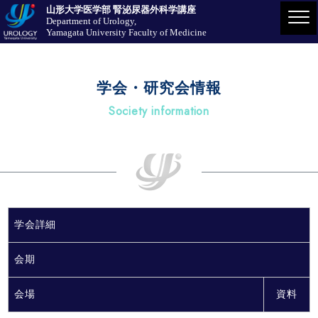
山形大学医学部 腎泌尿器外科学講座
Department of Urology,
Yamagata University Faculty of Medicine
学会・研究会情報
Society information
学会詳細
会期
会場
資料